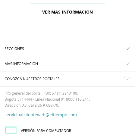
VER MÁS INFORMACIÓN
SECCIONES
MÁS INFORMACIÓN
CONOZCA NUESTROS PORTALES
Info general del portal: PBX: 57 (1) 2940100.
Bogotá 5714444 - Línea Nacional 01 8000 110 211.
Dirección: Av. Calle 26 # 68B-70.
servicioalclienteweb@eltiempo.com
VERSIÓN PARA COMPUTADOR