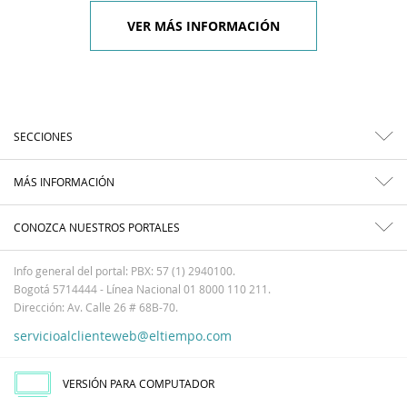
VER MÁS INFORMACIÓN
SECCIONES
MÁS INFORMACIÓN
CONOZCA NUESTROS PORTALES
Info general del portal: PBX: 57 (1) 2940100.
Bogotá 5714444 - Línea Nacional 01 8000 110 211.
Dirección: Av. Calle 26 # 68B-70.
servicioalclienteweb@eltiempo.com
VERSIÓN PARA COMPUTADOR