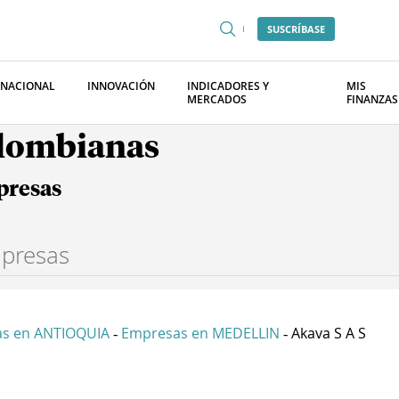
SUSCRÍBASE
RNACIONAL
INNOVACIÓN
INDICADORES Y
MIS
MERCADOS
FINANZAS
olombianas
presas
s en ANTIOQUIA
Empresas en MEDELLIN
Akava S A S
-
-