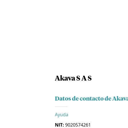
Akava S A S
Datos de contacto de Akava
Ayuda
NIT:
9020574261