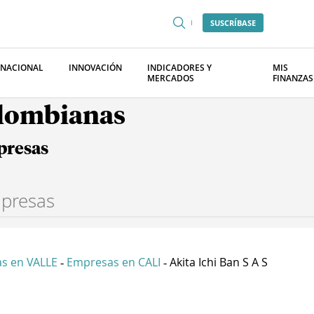
SUSCRÍBASE
RNACIONAL
INNOVACIÓN
INDICADORES Y
MIS
MERCADOS
FINANZAS
olombianas
presas
s en VALLE
Empresas en CALI
Akita Ichi Ban S A S
-
-