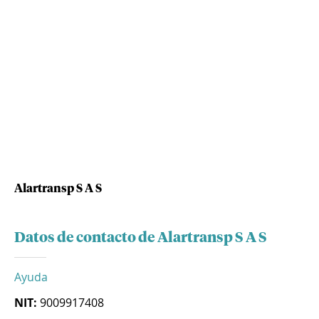
Alartransp S A S
Datos de contacto de Alartransp S A S
Ayuda
NIT:
9009917408