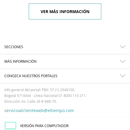
VER MÁS INFORMACIÓN
SECCIONES
MÁS INFORMACIÓN
CONOZCA NUESTROS PORTALES
Info general del portal: PBX: 57 (1) 2940100.
Bogotá 5714444 - Línea Nacional 01 8000 110 211.
Dirección: Av. Calle 26 # 68B-70.
servicioalclienteweb@eltiempo.com
VERSIÓN PARA COMPUTADOR