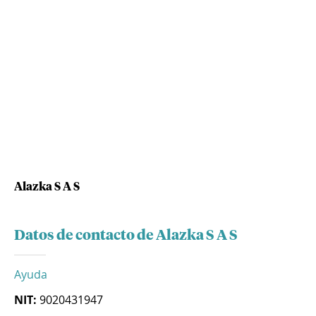
Alazka S A S
Datos de contacto de Alazka S A S
Ayuda
NIT:
9020431947