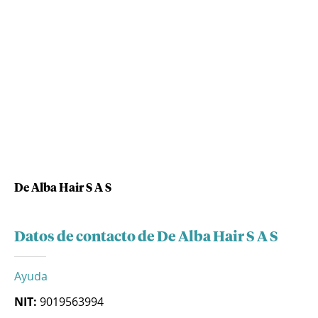
De Alba Hair S A S
Datos de contacto de De Alba Hair S A S
Ayuda
NIT:
9019563994