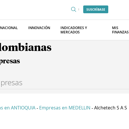
SUSCRÍBASE
RNACIONAL
INNOVACIÓN
INDICADORES Y
MIS
MERCADOS
FINANZAS
olombianas
presas
s en ANTIOQUIA
Empresas en MEDELLIN
Alchetech S A S
-
-