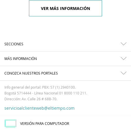
VER MÁS INFORMACIÓN
SECCIONES
MÁS INFORMACIÓN
CONOZCA NUESTROS PORTALES
Info general del portal: PBX: 57 (1) 2940100.
Bogotá 5714444 - Línea Nacional 01 8000 110 211.
Dirección: Av. Calle 26 # 68B-70.
servicioalclienteweb@eltiempo.com
VERSIÓN PARA COMPUTADOR