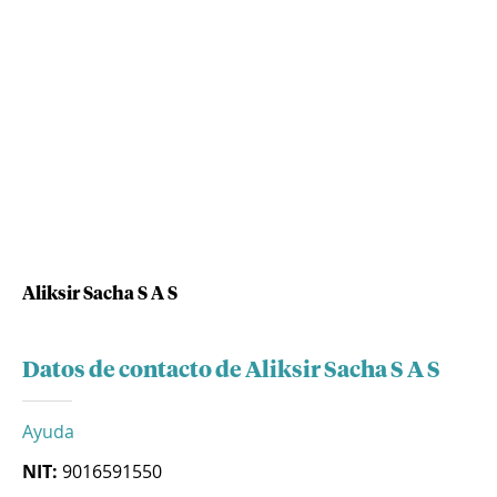
Aliksir Sacha S A S
Datos de contacto de Aliksir Sacha S A S
Ayuda
NIT:
9016591550