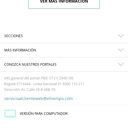
VER MÁS INFORMACIÓN
SECCIONES
MÁS INFORMACIÓN
CONOZCA NUESTROS PORTALES
Info general del portal: PBX: 57 (1) 2940100.
Bogotá 5714444 - Línea Nacional 01 8000 110 211.
Dirección: Av. Calle 26 # 68B-70.
servicioalclienteweb@eltiempo.com
VERSIÓN PARA COMPUTADOR