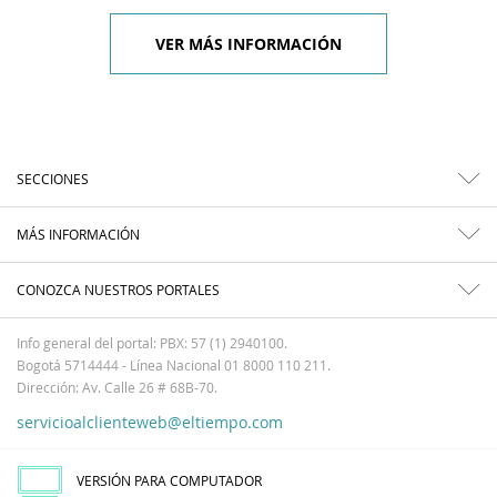
VER MÁS INFORMACIÓN
SECCIONES
MÁS INFORMACIÓN
CONOZCA NUESTROS PORTALES
Info general del portal: PBX: 57 (1) 2940100.
Bogotá 5714444 - Línea Nacional 01 8000 110 211.
Dirección: Av. Calle 26 # 68B-70.
servicioalclienteweb@eltiempo.com
VERSIÓN PARA COMPUTADOR