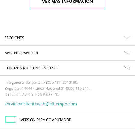
VER MÁS INFORMACIÓN
SECCIONES
MÁS INFORMACIÓN
CONOZCA NUESTROS PORTALES
Info general del portal: PBX: 57 (1) 2940100.
Bogotá 5714444 - Línea Nacional 01 8000 110 211.
Dirección: Av. Calle 26 # 68B-70.
servicioalclienteweb@eltiempo.com
VERSIÓN PARA COMPUTADOR