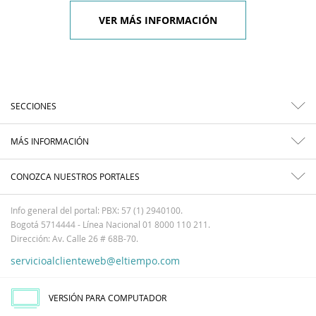
VER MÁS INFORMACIÓN
SECCIONES
MÁS INFORMACIÓN
CONOZCA NUESTROS PORTALES
Info general del portal: PBX: 57 (1) 2940100.
Bogotá 5714444 - Línea Nacional 01 8000 110 211.
Dirección: Av. Calle 26 # 68B-70.
servicioalclienteweb@eltiempo.com
VERSIÓN PARA COMPUTADOR