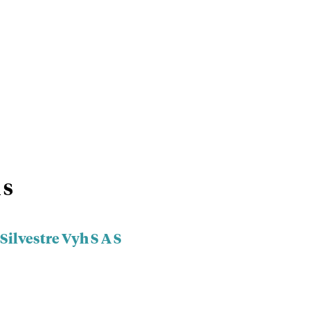
 S
Silvestre Vyh S A S