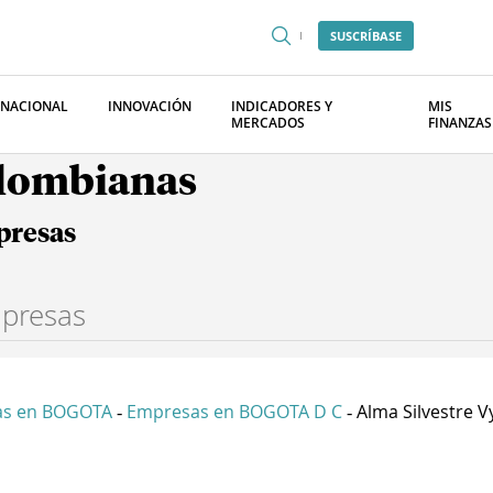
SUSCRÍBASE
RNACIONAL
INNOVACIÓN
INDICADORES Y
MIS
MERCADOS
FINANZAS
olombianas
presas
as en BOGOTA
Empresas en BOGOTA D C
Alma Silvestre Vy
-
-