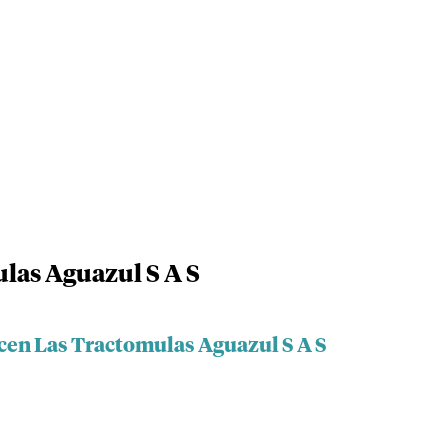
las Aguazul S A S
cen Las Tractomulas Aguazul S A S