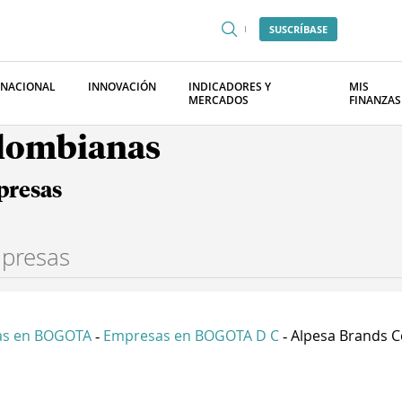
SUSCRÍBASE
RNACIONAL
INNOVACIÓN
INDICADORES Y
MIS
MERCADOS
FINANZAS
olombianas
presas
as en BOGOTA
Empresas en BOGOTA D C
Alpesa Brands C
-
-