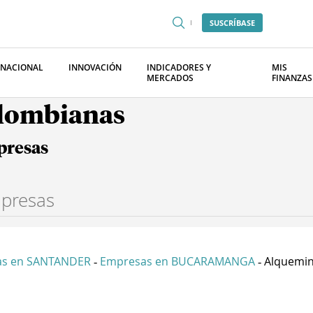
SUSCRÍBASE
RNACIONAL
INNOVACIÓN
INDICADORES Y
MIS
MERCADOS
FINANZAS
olombianas
presas
as en SANTANDER
Empresas en BUCARAMANGA
Alquemin
-
-