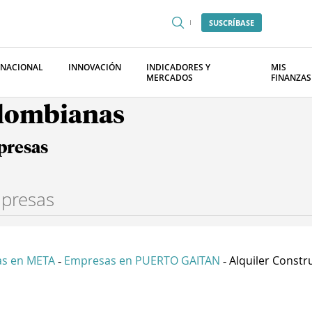
SUSCRÍBASE
RNACIONAL
INNOVACIÓN
INDICADORES Y
MIS
MERCADOS
FINANZAS
olombianas
presas
s en META
Empresas en PUERTO GAITAN
Alquiler Constru
-
-