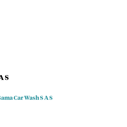
A S
Gama Car Wash S A S