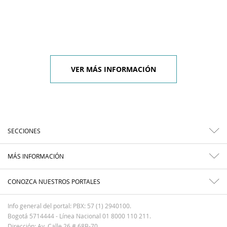
VER MÁS INFORMACIÓN
SECCIONES
MÁS INFORMACIÓN
CONOZCA NUESTROS PORTALES
Info general del portal: PBX: 57 (1) 2940100.
Bogotá 5714444 - Línea Nacional 01 8000 110 211.
Dirección: Av. Calle 26 # 68B-70.