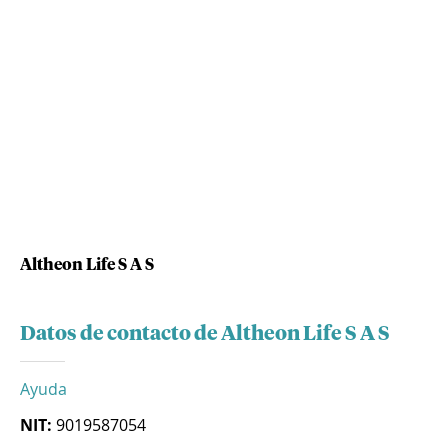
Altheon Life S A S
Datos de contacto de Altheon Life S A S
Ayuda
NIT:
9019587054