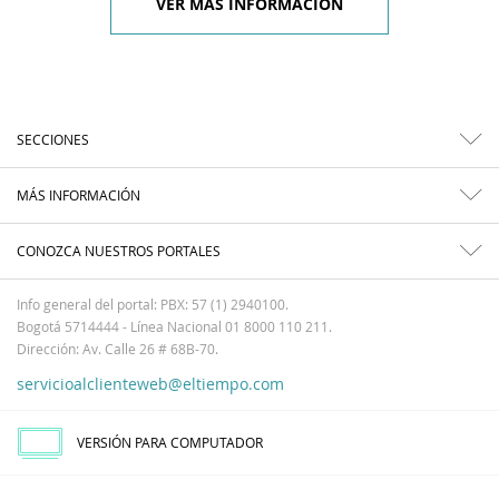
VER MÁS INFORMACIÓN
SECCIONES
MÁS INFORMACIÓN
CONOZCA NUESTROS PORTALES
Info general del portal: PBX: 57 (1) 2940100.
Bogotá 5714444 - Línea Nacional 01 8000 110 211.
Dirección: Av. Calle 26 # 68B-70.
servicioalclienteweb@eltiempo.com
VERSIÓN PARA COMPUTADOR