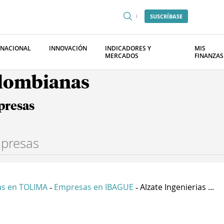
SUSCRÍBASE
RNACIONAL
INNOVACIÓN
INDICADORES Y
MIS
MERCADOS
FINANZAS
olombianas
presas
s en TOLIMA
Empresas en IBAGUE
Alzate Ingenierias ...
-
-