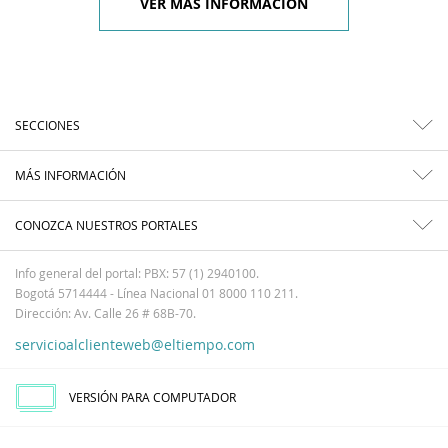
VER MÁS INFORMACIÓN
SECCIONES
MÁS INFORMACIÓN
CONOZCA NUESTROS PORTALES
Info general del portal: PBX: 57 (1) 2940100.
Bogotá 5714444 - Línea Nacional 01 8000 110 211.
Dirección: Av. Calle 26 # 68B-70.
servicioalclienteweb@eltiempo.com
VERSIÓN PARA COMPUTADOR