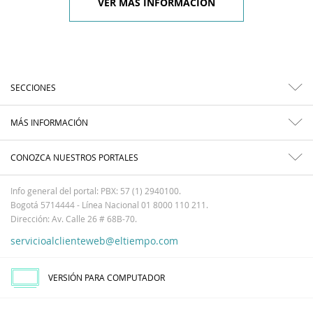
VER MÁS INFORMACIÓN
SECCIONES
MÁS INFORMACIÓN
CONOZCA NUESTROS PORTALES
Info general del portal: PBX: 57 (1) 2940100.
Bogotá 5714444 - Línea Nacional 01 8000 110 211.
Dirección: Av. Calle 26 # 68B-70.
servicioalclienteweb@eltiempo.com
VERSIÓN PARA COMPUTADOR