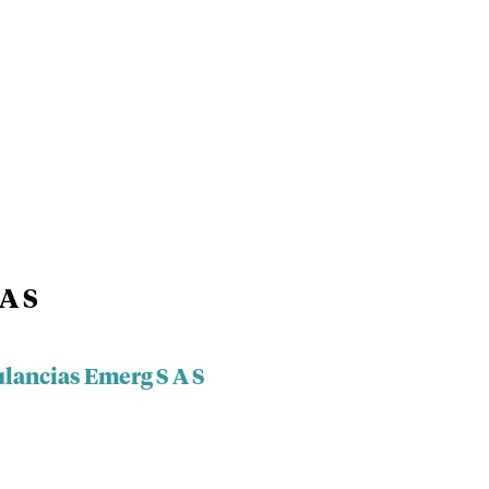
A S
lancias Emerg S A S