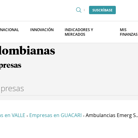
SUSCRÍBASE
RNACIONAL
INNOVACIÓN
INDICADORES Y
MIS
MERCADOS
FINANZAS
olombianas
presas
s en VALLE
Empresas en GUACARI
Ambulancias Emerg S..
-
-