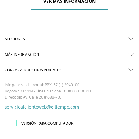
VER MÁS INFORMACIÓN
SECCIONES
MÁS INFORMACIÓN
CONOZCA NUESTROS PORTALES
Info general del portal: PBX: 57 (1) 2940100.
Bogotá 5714444 - Línea Nacional 01 8000 110 211.
Dirección: Av. Calle 26 # 68B-70.
servicioalclienteweb@eltiempo.com
VERSIÓN PARA COMPUTADOR