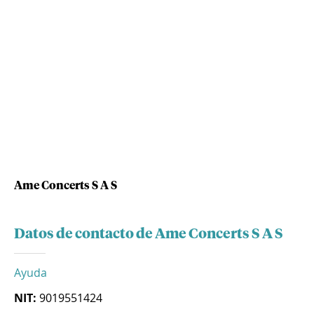
Ame Concerts S A S
Datos de contacto de Ame Concerts S A S
Ayuda
NIT:
9019551424