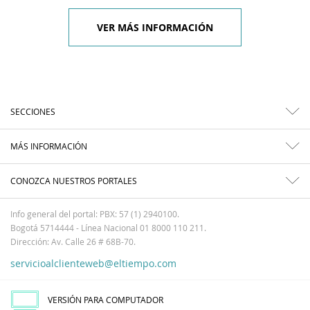
VER MÁS INFORMACIÓN
SECCIONES
MÁS INFORMACIÓN
CONOZCA NUESTROS PORTALES
Info general del portal: PBX: 57 (1) 2940100.
Bogotá 5714444 - Línea Nacional 01 8000 110 211.
Dirección: Av. Calle 26 # 68B-70.
servicioalclienteweb@eltiempo.com
VERSIÓN PARA COMPUTADOR