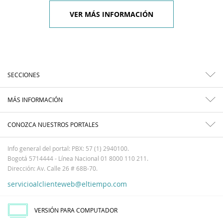
VER MÁS INFORMACIÓN
SECCIONES
MÁS INFORMACIÓN
CONOZCA NUESTROS PORTALES
Info general del portal: PBX: 57 (1) 2940100.
Bogotá 5714444 - Línea Nacional 01 8000 110 211.
Dirección: Av. Calle 26 # 68B-70.
servicioalclienteweb@eltiempo.com
VERSIÓN PARA COMPUTADOR