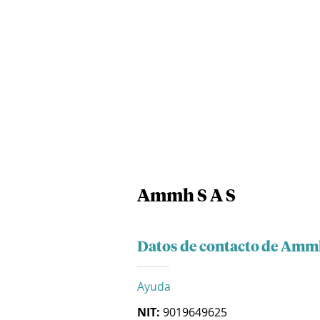
Ammh S A S
Datos de contacto de Ammh
Ayuda
NIT:
9019649625