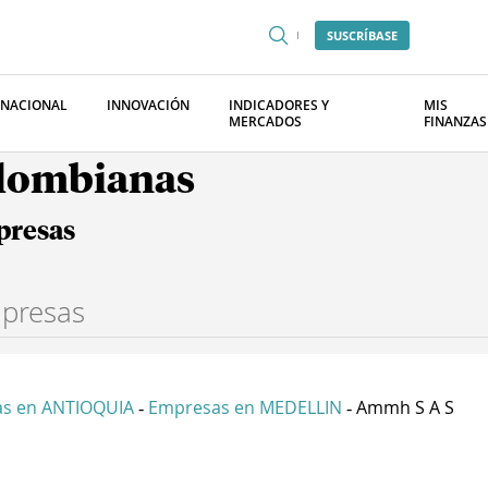
SUSCRÍBASE
RNACIONAL
INNOVACIÓN
INDICADORES Y
MIS
MERCADOS
FINANZAS
olombianas
presas
s en ANTIOQUIA
Empresas en MEDELLIN
Ammh S A S
-
-