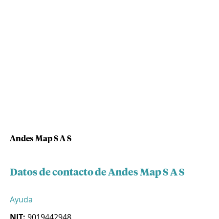
Andes Map S A S
Datos de contacto de Andes Map S A S
Ayuda
NIT:
9019442948