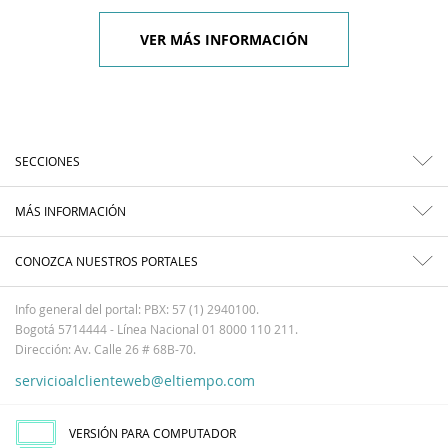
VER MÁS INFORMACIÓN
SECCIONES
MÁS INFORMACIÓN
CONOZCA NUESTROS PORTALES
Info general del portal: PBX: 57 (1) 2940100.
Bogotá 5714444 - Línea Nacional 01 8000 110 211.
Dirección: Av. Calle 26 # 68B-70.
servicioalclienteweb@eltiempo.com
VERSIÓN PARA COMPUTADOR