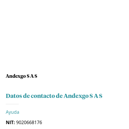
Andexgo S A S
Datos de contacto de Andexgo S A S
Ayuda
NIT:
9020668176