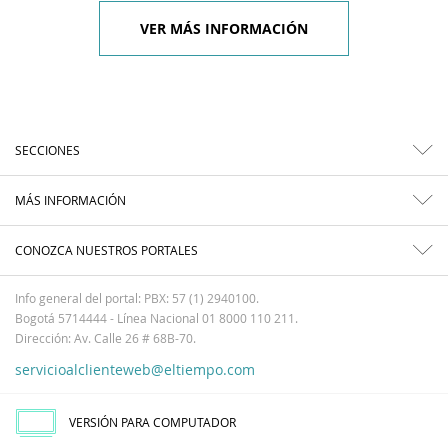
VER MÁS INFORMACIÓN
SECCIONES
MÁS INFORMACIÓN
CONOZCA NUESTROS PORTALES
Info general del portal: PBX: 57 (1) 2940100.
Bogotá 5714444 - Línea Nacional 01 8000 110 211.
Dirección: Av. Calle 26 # 68B-70.
servicioalclienteweb@eltiempo.com
VERSIÓN PARA COMPUTADOR