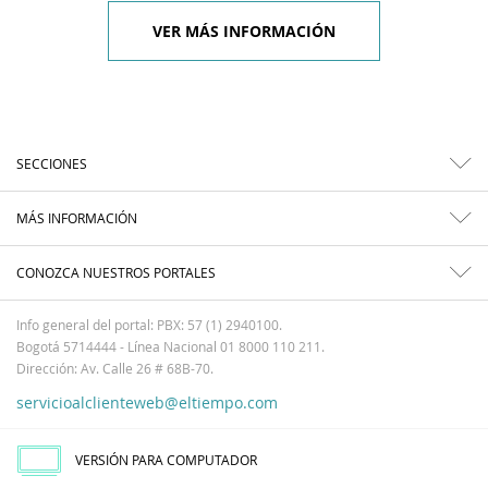
VER MÁS INFORMACIÓN
SECCIONES
MÁS INFORMACIÓN
CONOZCA NUESTROS PORTALES
Info general del portal: PBX: 57 (1) 2940100.
Bogotá 5714444 - Línea Nacional 01 8000 110 211.
Dirección: Av. Calle 26 # 68B-70.
servicioalclienteweb@eltiempo.com
VERSIÓN PARA COMPUTADOR