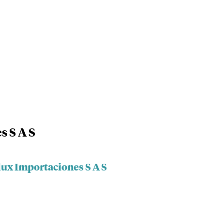
 S A S
lux Importaciones S A S