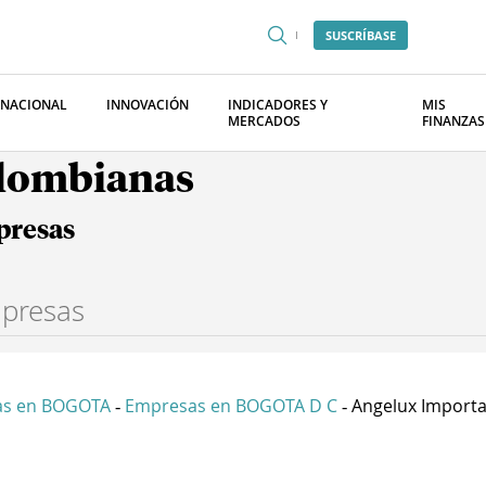
SUSCRÍBASE
RNACIONAL
INNOVACIÓN
INDICADORES Y
MIS
MERCADOS
FINANZAS
olombianas
presas
as en BOGOTA
Empresas en BOGOTA D C
Angelux Importac
-
-