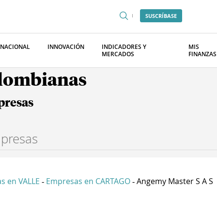
SUSCRÍBASE
RNACIONAL
INNOVACIÓN
INDICADORES Y
MIS
MERCADOS
FINANZAS
olombianas
presas
s en VALLE
Empresas en CARTAGO
Angemy Master S A S
-
-