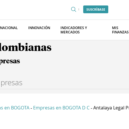
SUSCRÍBASE
RNACIONAL
INNOVACIÓN
INDICADORES Y
MIS
MERCADOS
FINANZAS
olombianas
presas
as en BOGOTA
Empresas en BOGOTA D C
Antalaya Legal Pr
-
-