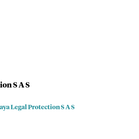
ion S A S
aya Legal Protection S A S