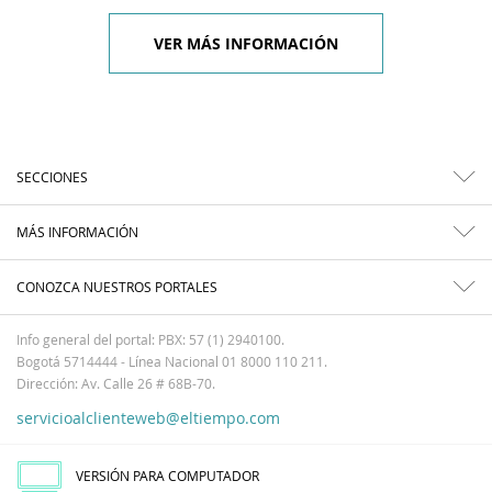
VER MÁS INFORMACIÓN
SECCIONES
MÁS INFORMACIÓN
CONOZCA NUESTROS PORTALES
Info general del portal: PBX: 57 (1) 2940100.
Bogotá 5714444 - Línea Nacional 01 8000 110 211.
Dirección: Av. Calle 26 # 68B-70.
servicioalclienteweb@eltiempo.com
VERSIÓN PARA COMPUTADOR