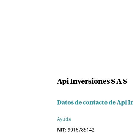
Api Inversiones S A S
Datos de contacto de Api I
Ayuda
NIT:
9016785142