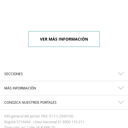
VER MÁS INFORMACIÓN
SECCIONES
MÁS INFORMACIÓN
CONOZCA NUESTROS PORTALES
Info general del portal: PBX: 57 (1) 2940100.
Bogotá 5714444 - Línea Nacional 01 8000 110 211.
Dirección: Av. Calle 26 # 68B-70.