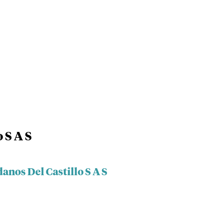
 S A S
anos Del Castillo S A S