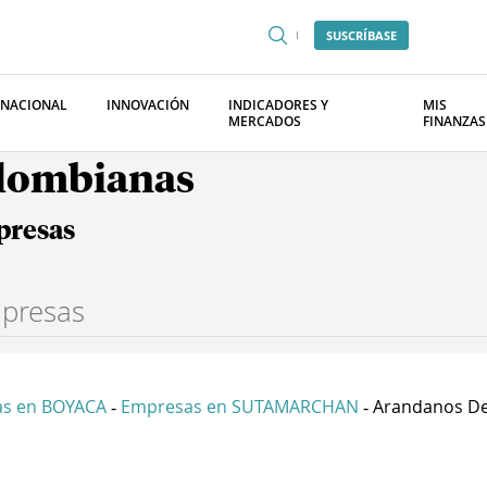
SUSCRÍBASE
RNACIONAL
INNOVACIÓN
INDICADORES Y
MIS
MERCADOS
FINANZAS
olombianas
presas
s en BOYACA
Empresas en SUTAMARCHAN
Arandanos Del 
-
-