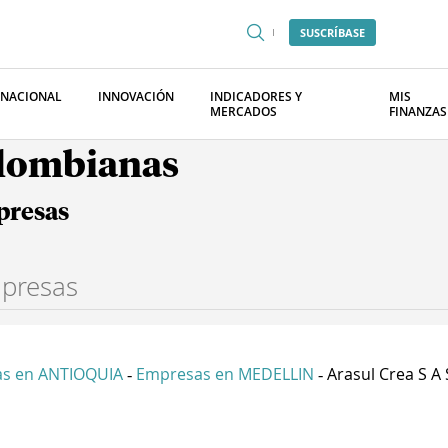
SUSCRÍBASE
RNACIONAL
INNOVACIÓN
INDICADORES Y
MIS
MERCADOS
FINANZAS
olombianas
presas
s en ANTIOQUIA
Empresas en MEDELLIN
Arasul Crea S A 
-
-