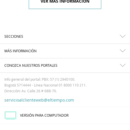
VER MÁS INFORMACIÓN
SECCIONES
MÁS INFORMACIÓN
CONOZCA NUESTROS PORTALES
Info general del portal: PBX: 57 (1) 2940100.
Bogotá 5714444 - Línea Nacional 01 8000 110 211.
Dirección: Av. Calle 26 # 68B-70.
servicioalclienteweb@eltiempo.com
VERSIÓN PARA COMPUTADOR