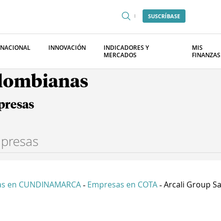
SUSCRÍBASE
RNACIONAL
INNOVACIÓN
INDICADORES Y
MIS
MERCADOS
FINANZAS
olombianas
presas
as en CUNDINAMARCA
Empresas en COTA
Arcali Group S
-
-