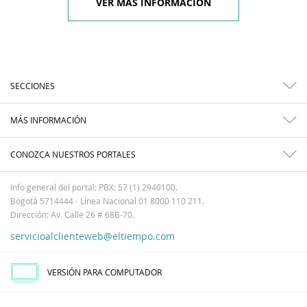
VER MÁS INFORMACIÓN
SECCIONES
MÁS INFORMACIÓN
CONOZCA NUESTROS PORTALES
Info general del portal: PBX: 57 (1) 2940100.
Bogotá 5714444 - Línea Nacional 01 8000 110 211.
Dirección: Av. Calle 26 # 68B-70.
servicioalclienteweb@eltiempo.com
VERSIÓN PARA COMPUTADOR