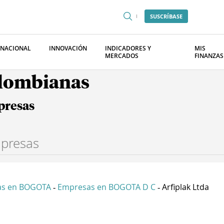
SUSCRÍBASE
RNACIONAL
INNOVACIÓN
INDICADORES Y
MIS
MERCADOS
FINANZAS
olombianas
presas
as en BOGOTA
Empresas en BOGOTA D C
Arfiplak Ltda
-
-