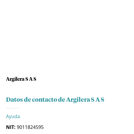
Argilera S A S
Datos de contacto de Argilera S A S
Ayuda
NIT:
9011824595