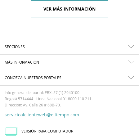
VER MÁS INFORMACIÓN
SECCIONES
MÁS INFORMACIÓN
CONOZCA NUESTROS PORTALES
Info general del portal: PBX: 57 (1) 2940100.
Bogotá 5714444 - Línea Nacional 01 8000 110 211.
Dirección: Av. Calle 26 # 68B-70.
servicioalclienteweb@eltiempo.com
VERSIÓN PARA COMPUTADOR