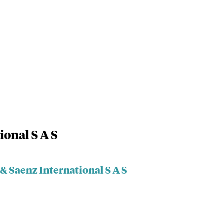
ional S A S
 & Saenz International S A S