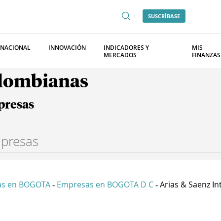
SUSCRÍBASE
RNACIONAL
INNOVACIÓN
INDICADORES Y
MIS
MERCADOS
FINANZAS
olombianas
presas
as en BOGOTA
Empresas en BOGOTA D C
Arias & Saenz Int
-
-