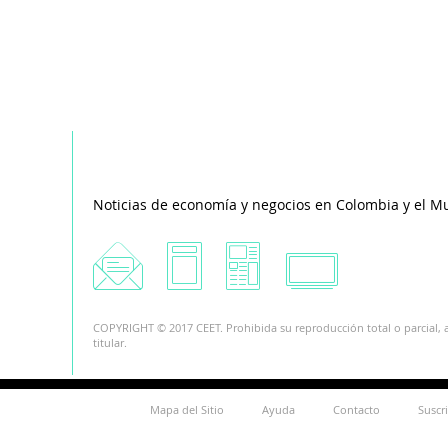
Noticias de economía y negocios en Colombia y el M
COPYRIGHT © 2017 CEET. Prohibida su reproducción total o parcial, a
titular.
Mapa del Sitio
Ayuda
Contacto
Suscr