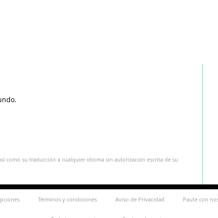
undo.
sí como su traducción a cualquier idioma sin autorización escrita de su
ipciones
Términos y condiciones
Aviso de Privacidad
Paute con no