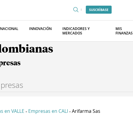
SUSCRÍBASE
RNACIONAL
INNOVACIÓN
INDICADORES Y
MIS
MERCADOS
FINANZAS
olombianas
presas
s en VALLE
Empresas en CALI
Arifarma Sas
-
-