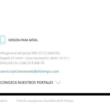
VERSIÓN PARA MÓVIL
Info general del portal: PBX: 57 (1) 2940100.
Bogotá 5714444 - Línea Nacional 01 8000 110 211.
Dirección: Av. Calle 26 # 68B-70.
servicioalclienteweb@eltiempo.com
CONOZCA NUESTROS PORTALES
sotros
Club de suscriptores Casa Editorial El Tiempo